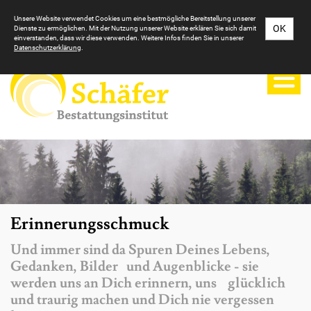
Unsere Website verwendet Cookies um eine bestmögliche Bereitstellung unserer
Im Trauerfall sind wir rund um die Uhr persönlich für Sie da:
OK
Dienste zu ermöglichen. Mit der Nutzung unserer Website erklären Sie sich damit
0631 366580
einverstanden, dass wir diese verwenden. Weitere Infos finden Sie in unserer
Datenschutzerklärung
.
Erinnerungsschmuck
Und immer sind da Spuren Deines Lebens,
Gedanken, Bilder und Augenblicke - sie
werden uns an Dich erinnern, uns glücklich
und traurig machen und Dich nie vergessen